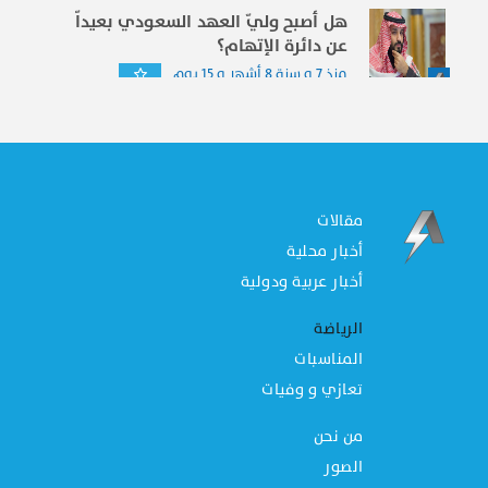
هل أصبح وليّ العهد السعودي بعيداّ
عن دائرة الإتهام؟
منذ 7 و سنة 8 أشهر و 15 يوم
مقالات
أخبار محلية
أخبار عربية ودولية
الرياضة
المناسبات
تعازي و وفيات
من نحن
الصور