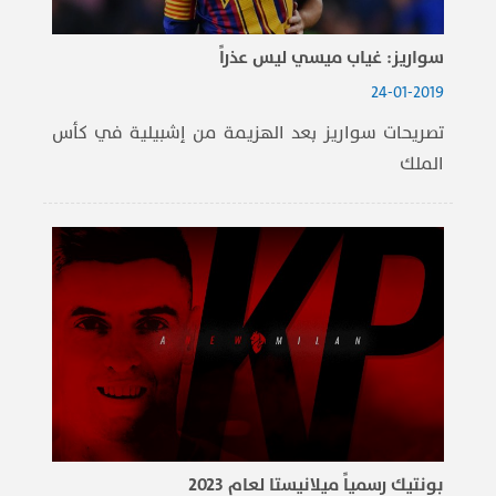
سواريز: غياب ميسي ليس عذراً
24-01-2019
تصريحات سواريز بعد الهزيمة من إشبيلية في كأس
الملك
بونتيك رسمياً ميلانيستا لعام 2023