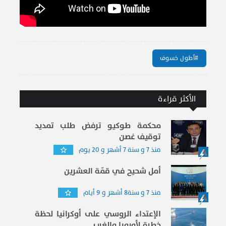
#أطول خسوف
الأكثر قراءة
محكمة طوكيو ترفض طلب تمديد
توقيف غصن
منذ 7 و سنة 7 أشهر و 20 يوم
أمل شحيح في قمّة العشرين
منذ 7 و سنة8 أشهر و 9 أيام
الإعتداء الروسي على أوكرانيا لحظة
خطرة لأوروبا والغرب