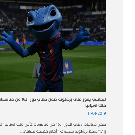
ليفانتي يفوز على برشلونة ضمن ذهاب دور ا
ملك اسبانيا
11-01-2019
ضمن فعاليات ذهاب الدور الـ16 من منافسات ​كأس ملك اسبانيا
راي"،سقط ​برشلونة​ بنتيجة 2-1 أمام مضيفه ​ليفانتي​...