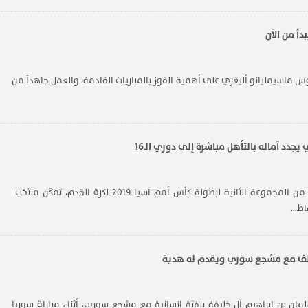
ميلان في كأس ...
أ من الآن
وس ماسيمليانو أليغري على أهمية الفوز بالمباريات القادمة، والعمل جاهداً من
يجدد آماله بالتأهل مباشرة إلى دوري الـ16
ضمن منافسات الجولة الثانية من المجموعة الثانية لبطولة ​كأس أمم آسيا 2019 لكرة القدم​، تمكّن منتخب ​
ط...
اطف مع مشجع سوري ويقدم له هدية
مان بن إبراهيم آل خليفة بلفتة إنسانية مع مشجع سوري، أثناء مباراة سوريا