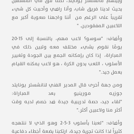
وبينهم مانشستر يونايتد، لكننا نثق في المستقبل
بحيث لدينا فريق شاب، وأنا راضي وأحببت كل شيء
تقريباً على الرغم من أننا واجهنا صعوبة أكبر مع
اللاعبين المفقودين. "
وأضاف: "سوسو؟ لاعب مهم، بالنسبة إلى 15-20
يومًا نقوم بشيء مختلف معه وتبين ذلك في
المباراة، إذا كان بإمكانه الجمع بين الجودة وتغيير
الأسلوب ، اللعب بدون الكرة ، هو لاعب يمكنه القيام
بعمل جيد."
ومن جهة أخرى قال المدير الفني لنانشستر يونايتد
جوزيه مورينيو بعد المباراة:
"لقاء جيد، حصة تدريبية جيدة ضد خصم لديه وقت
أكثر منا ولاعبين أكثر."
وأضاف: "لعبنا بأسلوب ٣-٥-٢ وهو الذي لا ننتهجه
كثيراً لذا كانت تجربة جيدة، ارتكبنا بضعة أخطاء دفاعية