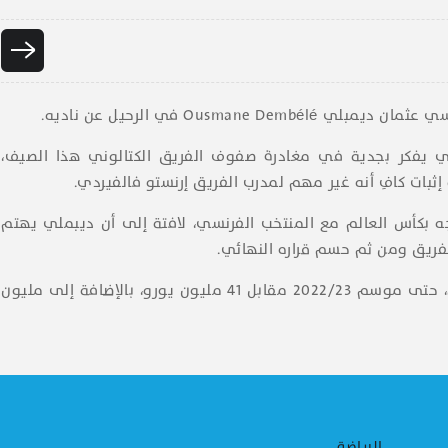
نسي عثمان ديمبلي
Ousmane Dembélé
في الرحيل عن ناديه.
بلي يفكر بجدية في مغادرة صفوف الفريق الكتالوني هذا الصيف،
ثبات كافِ أنه غير مهم لمدرب الفريق إرنستو فالفيردي.
جه بكأس العالم مع المنتخب الفرنسي، لافتة إلى أن ديبملي يهتم
فريق ومن ثم حسم قراره النهائي.
وكان برشلونة قد أعلن رسميًا عن تعاقده مع مالكوم، حتى موسم 2022/23 مقابل 41 مليون يورو، بالإضافة إلى مليون
الرياضة
م