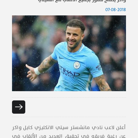
07-08-2018
أعلن لاعب نادي ​مانشستر سيتي​ الانكليزي ​كايل واكر​
عن رغبة فريقه في تحقيق العديد من الألقاب في