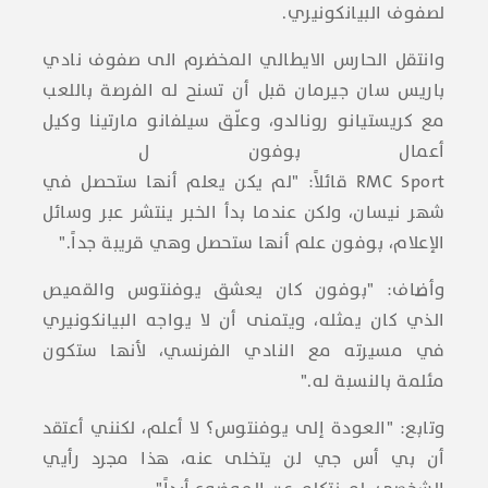
لصفوف البيانكونيري.
وانتقل الحارس الايطالي المخضرم الى صفوف نادي
باريس سان جيرمان قبل أن تسنح له الفرصة باللعب
مع كريستيانو رونالدو، وعلّق سيلفانو مارتينا وكيل
أعمال بوفون ل
RMC Sport قائلاً: "لم يكن يعلم أنها ستحصل في
شهر نيسان، ولكن عندما بدأ الخبر ينتشر عبر وسائل
الإعلام، بوفون علم أنها ستحصل وهي قريبة جداً."
وأضاف: "بوفون كان يعشق يوفنتوس والقميص
الذي كان يمثله، ويتمنى أن لا يواجه البيانكونيري
في مسيرته مع النادي الفرنسي، لأنها ستكون
مئلمة بالنسبة له."
وتابع: "العودة إلى يوفنتوس؟ لا أعلم، لكنني أعتقد
أن بي أس جي لن يتخلى عنه، هذا مجرد رأيي