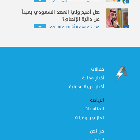
هل أصبح وليّ العهد السعودي بعيداّ
عن دائرة الإتهام؟
منذ 7 و سنة 8 أشهر و 18 يوم
مقالات
أخبار محلية
أخبار عربية ودولية
الرياضة
المناسبات
تعازي و وفيات
من نحن
الصور