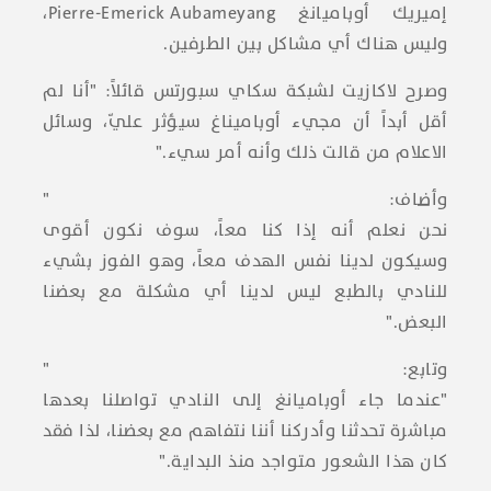
إميريك أوباميانغ
Pierre-Emerick Aubameyang
،
وليس هناك أي مشاكل بين الطرفين.
وصرح لاكازيت لشبكة سكاي سبورتس قائلاً: "أنا لم
أقل أبداً أن مجيء أوباميناغ سيؤثر عليّ، وسائل
الاعلام من قالت ذلك وأنه أمر سيء."
وأضاف: "
نحن نعلم أنه إذا كنا معاً، سوف نكون أقوى
وسيكون لدينا نفس الهدف معاً، وهو الفوز بشيء
للنادي بالطبع ليس لدينا أي مشكلة مع بعضنا
البعض."
وتابع: "
"عندما جاء أوباميانغ إلى النادي تواصلنا بعدها
مباشرة تحدثنا وأدركنا أننا نتفاهم مع بعضنا، لذا فقد
كان هذا الشعور متواجد منذ البداية."