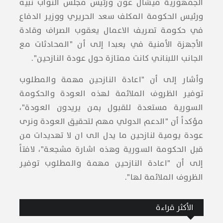
الجمهورية ​ميشال عون​ ورئيس ​مجلس النواب​ نبيه
ورئيس الحكومة المكلف ​سعد الحريري​ ووزير الدفاع
في حكومة تصريف الاعمال ​يعقوب الصراف​ و​قادة
الأجهزة الأمنية​ في ​بعبدا​ إلى أن "المحادثات مع
الجانب اللبناني كانت ممتازة حول عودة النازحين".
وأشار إلى أن "اعادة النازحين مهمة والمطلوب
توفير الظروف الملائمة لهذه العودة و​الحكومة
السورية​ مستعدة للقبول بمن يريدون العودة"،
مؤكداً أن "الدعم الدولي مهم لتحقيق العودة ونرى
عودة يومية لنازحين ما يدل الى ان لا تهديدات من
قبل الحكومة السورية وهذه اشارة مشجعة"، لافتاً
إلى أن "اعادة النازحين مهمة والمطلوب توفير
الظروف الملائمة لها".
الأكثر قراءة