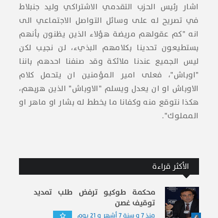
اشار رئيس ​الحزب التقدمي الاشتراكي​ ​وليد جنبلاط​
في تصريح له على ​وسائل التواصل الاجتماعي​ الى
انه "كم عقولهم مريضة هؤلاء الذين يظنون بأنهم
بستطيعون تحدينا بكلامهم البذيء، لن نجيب لكن
ليس الجميع عندنا ملائكة وقد صنفنا احدهم باننا
"اوباش"، فعلى امير المؤمنين ان يتحمل كلام
الاوباش او ان يعدل ويسلم "الاوباش" الذين هربهم،
هكذا نتوقع منه وكفانا ما يخطط له بشار او ماهر او
المملوك".
الأكثر قراءة
محكمة طوكيو ترفض طلب تمديد
توقيف غصن
منذ 7 و سنة 7 أشهر و 21 يوم