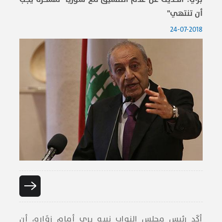
أن تنتهي"
24-07-2018
أكّد رئيس ​مجلس النواب​ نبيه بري أمام زوّاره، أن