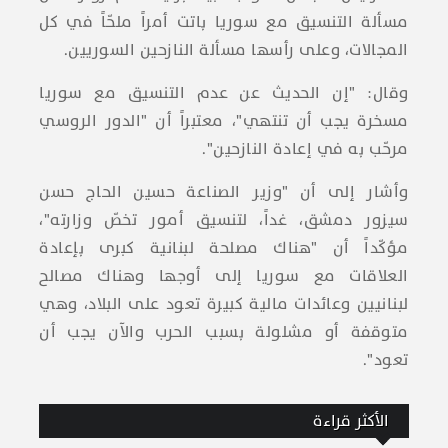
مسألة التنسيق مع ​سوريا​ باتت أمراً ملحّاً في كل
المجالات، وعلى رأسها مسألة ​النازحين السوريين​.
وقال: "إن الحديث عن عدم التنسيق مع سوريا
مسخرة يجب أن تنتهي"، معتبراً أن "الدور الروسي
مرحّب به في إعادة النازحين".
وأشار إلى أن "وزير الصناعة ​حسين الحاج حسن​
سيزور دمشق، غداً، لتنسيق أمور تخصّ وزارته"،
مؤكّداً أن "هناك مصلحة لبنانية كبرى بإعادة
العلاقات مع سوريا إلى أوجها وهناك مصالح
لبنانيين وعائدات مالية كبيرة تعود على البلاد، وهي
متوقفة أو مشلولة بسبب الحرب والآن يجب أن
تعود".
الأكثر قراءة