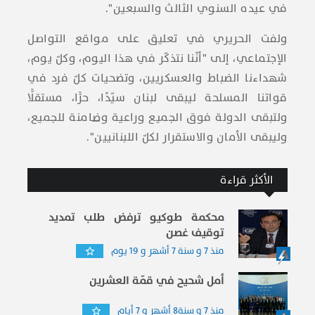
في عيده السنوي الثالث والسبعين".
ولفت الحريري في تعليق على مواقع التواصل
الإجتماعي، إلى "أنّنا نتذكّر في هذا اليوم، وكلّ يوم،
شهداءنا الضباط والعسكريين، وتضحيات كلّ فرد في
قواتنا المسلحة ليبقى لبنان سيّدًا، حرًّا، مستقلًّا
ولتبقى الدولة فوق الجميع وراعية وضامنة للجميع،
وليبقى الأمان والاستقرار لكلّ اللبنانيين".
الأكثر قراءة
محكمة طوكيو ترفض طلب تمديد
توقيف غصن
منذ 7 و سنة 7 أشهر و 19 يوم
أمل شحيح في قمّة العشرين
منذ 7 و سنة8 أشهر و 7 أيام