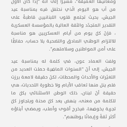
ومعانيها العميقة"، مشيرًا إلى أنّه "إذا كان الأول
من آب هو اليوم الّذي نحتفل فيه بمناسبة عيد
الجيش، بحيث تجتمع قلوب اللبنانيين قاطبةً على
التقدير المتجدّد والثقة العالية ب​المؤسسة العسكرية​
، فإنّ كلّ يوم من أيام العسكريين هو مناسبة
للالتزام الوطني الصادق والتضحية بلا حساب، حفاظًا
على أمن المواطنين وسلامتهم".
ولفت العماد عون، في كلمة له بمناسبة عيد
الجيش، إلى أنّ "السنوات الماضية حملت العديد من
التغيّرات والأحداث والمحطات، لكنّ حقيقة لامعة برزت
فلم ينل منها تعاقب الأيام ولا خطورة التحديات، هي
حقيقة أنّ لبنان، ذلك الوطن الاستثنائي بكلّ ما
للكلمة من معنى، ينهض بعد كلّ محنة ويتجاوز كلّ
تجربة يخوضها، فيخرج أقوى وأصلب، ويمضي أبناؤه
أكثر ثقةً وإيمانًا بوطنهم".