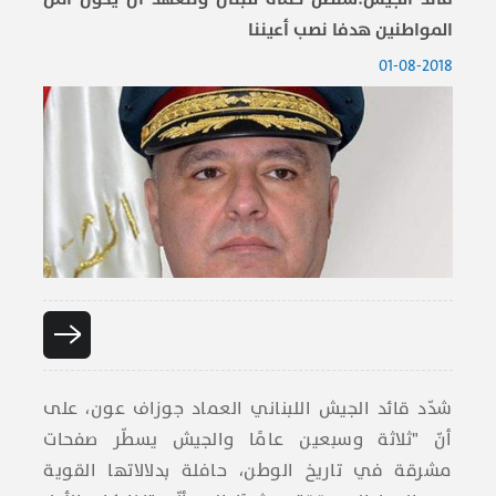
المواطنين هدفا نصب أعيننا
01-08-2018
شدّد قائد الجيش ال​لبنان​ي العماد ​جوزاف عون​، على
أنّ "ثلاثة وسبعين عامًا والجيش يسطّر صفحات
مشرقة في تاريخ الوطن، حافلة بدلالاتها القوية