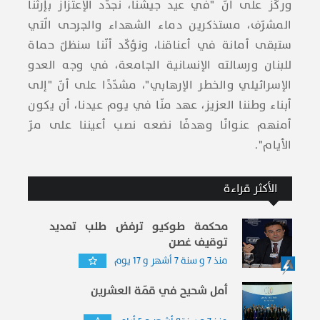
وركّز على أنّ "في عيد جيشنا، نجدّد الإعتزاز بإرثنا
المشرّف، مستذكرين دماء الشهداء والجرحى الّتي
ستبقى أمانة في أعناقنا، ونؤكّد أنّنا سنظلّ حماة
للبنان ورسالته الإنسانية الجامعة، في وجه العدو
الإسرائيلي والخطر الإرهابي"، مشدّدًا على أنّ "إلى
أبناء وطننا العزيز، عهد منّا في يوم عيدنا، أن يكون
أمنهم عنوانًا وهدفًا نضعه نصب أعيننا على مرّ
الأيام".
الأكثر قراءة
محكمة طوكيو ترفض طلب تمديد
توقيف غصن
منذ 7 و سنة 7 أشهر و 17 يوم
أمل شحيح في قمّة العشرين