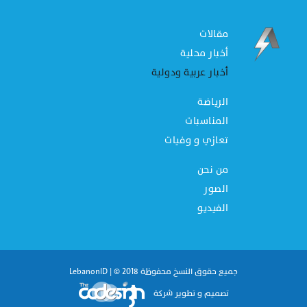
مقالات
أخبار محلية
أخبار عربية ودولية
الرياضة
المناسبات
تعازي و وفيات
من نحن
الصور
الفيديو
جميع حقوق النسخ محفوظة 2018 © | LebanonID
تصميم و تطوير شركة