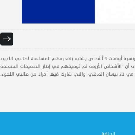
أفادت صحيفة "​لوفيغارو​" الفرنسية بـ"أن السلطات الفرنسية أوقفت 4 أشخاص يشتبه بتقديمهم المساعدة لطالبي اللجوء
ى أن "الأشخاص الأربعة تم توقيفهم في إطار التحقيقات المتعلقة
بالمظاهرات التي شهدتها منطقة الحدود مع ​إيطاليا​ في 22 نيسان الماضي، والتي شارك فيها أفراد من طالبي اللجوء،
الرياضة
م